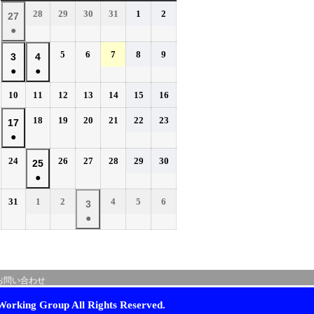
曜
曜
曜
曜
曜
曜
曜
2026
2026
2026
2026
2026
2026
28
29
30
31
1
2
2026
27
日
日
日
日
日
日
日
年
年
年
年
年
年
●
年
7
7
7
7
8
8
(1
7
2026
2026
2026
2026
2026
5
6
7
8
9
月
月
月
月
月
月
2026
2026
3
4
件
月
年
年
年
年
年
28
29
30
31
1
2
●
●
年
年
の
27
8
8
8
8
8
日
日
日
日
日
日
(1
(1
8
8
イ
2026
2026
2026
2026
2026
2026
2026
10
11
12
13
14
15
16
日
月
月
月
月
月
件
件
月
月
年
年
年
年
年
年
年
ベ
5
6
7
8
9
の
の
2026
2026
2026
2026
2026
2026
3
18
4
19
20
21
22
23
2026
17
8
8
8
8
8
8
8
日
日
日
日
日
ン
イ
イ
年
年
年
年
年
年
●
日
月
日
月
月
月
月
月
月
年
ト)
8
8
8
8
8
8
ベ
ベ
10
11
12
13
14
15
16
(1
8
2026
2026
2026
2026
2026
2026
24
26
27
28
29
30
月
月
月
月
月
月
2026
25
日
日
日
日
日
日
日
ン
ン
件
月
年
年
年
年
年
年
18
19
20
21
22
23
●
年
ト)
ト)
の
17
8
8
8
8
8
8
日
日
日
日
日
日
(1
8
イ
2026
2026
2026
2026
2026
2026
31
1
2
4
5
6
月
日
月
月
月
月
月
2026
3
件
月
年
年
年
年
年
年
ベ
24
26
27
28
29
30
●
年
の
25
8
9
9
9
9
9
日
日
日
日
日
日
ン
(1
9
イ
月
月
日
月
月
月
月
ト)
件
月
ベ
31
1
2
4
5
6
の
3
日
日
日
日
日
日
ン
お問い合わせ
イ
日
ト)
ベ
orking Group All Rights Reserved.
ン