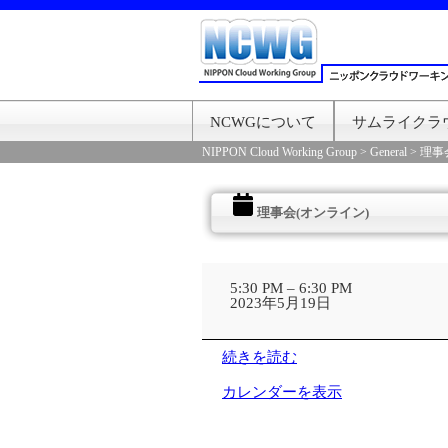
NCWGについて
サムライクラ
NIPPON Cloud Working Group
>
General
>
理事
理事会(オンライン)
理
事
5:30 PM
–
6:30 PM
会
2023年5月19日
(オ
ン
ラ
続きを読む
イ
ン)
カレンダーを表示