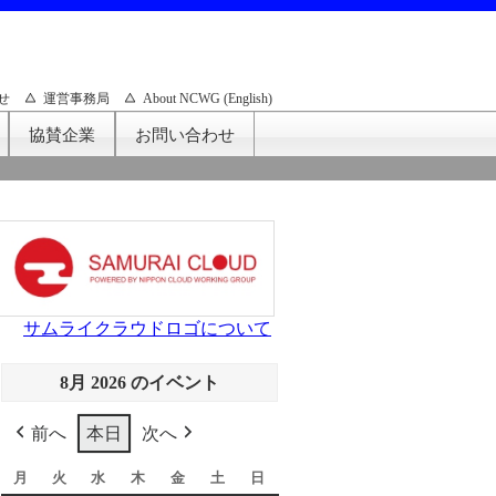
せ
運営事務局
About NCWG (English)
協賛企業
お問い合わせ
サムライクラウドロゴについて
8月 2026 のイベント
前へ
本日
次へ
月
月
火
火
水
水
木
木
金
金
土
土
日
日