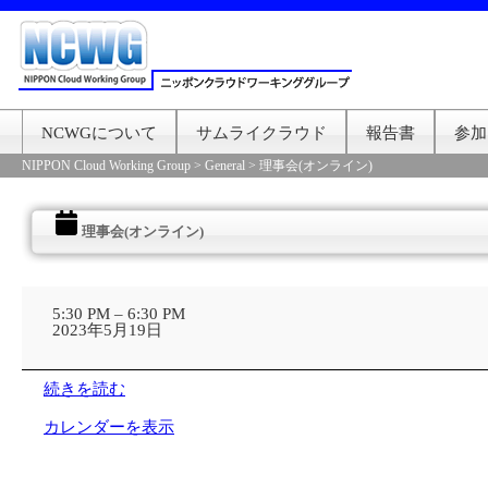
NCWGについて
サムライクラウド
報告書
参加
NIPPON Cloud Working Group
>
General
>
理事会(オンライン)
理事会(オンライン)
理
事
5:30 PM
–
6:30 PM
会
2023年5月19日
(オ
ン
ラ
続きを読む
イ
ン)
カレンダーを表示