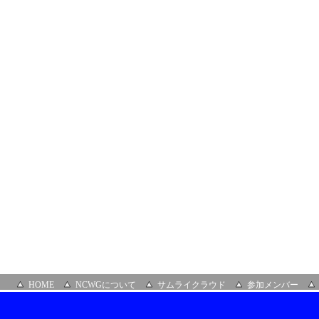
HOME
NCWGについて
サムライクラウド
参加メンバー