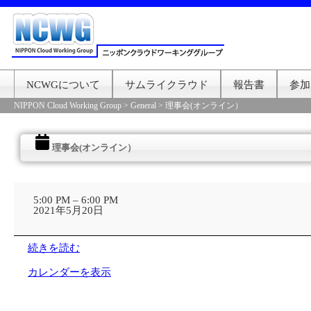
NCWGについて
サムライクラウド
報告書
参加
NIPPON Cloud Working Group
>
General
>
理事会(オンライン）
理事会(オンライン）
理
事
5:00 PM
–
6:00 PM
会
2021年5月20日
(オ
ン
ラ
続きを読む
イ
ン）
カレンダーを表示