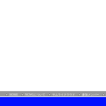
HOME
NCWGについて
サムライクラウド
参加メンバー