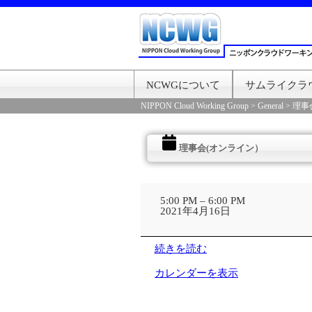
NCWGについて
サムライクラ
NIPPON Cloud Working Group
>
General
>
理事
理事会(オンライン）
理
事
5:00 PM
–
6:00 PM
会
2021年4月16日
(オ
ン
ラ
続きを読む
イ
ン）
カレンダーを表示