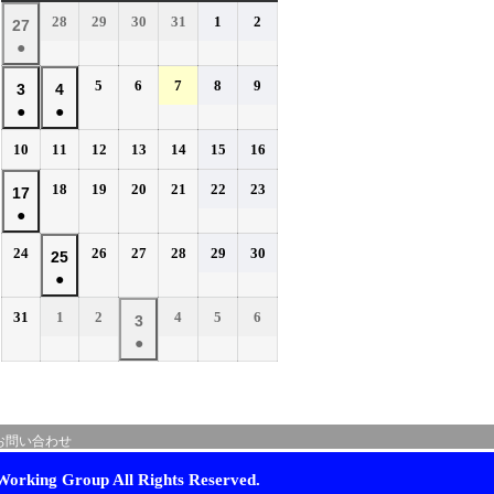
曜
曜
曜
曜
曜
曜
曜
2026
2026
2026
2026
2026
2026
28
29
30
31
1
2
2026
27
日
日
日
日
日
日
日
年
年
年
年
年
年
●
年
7
7
7
7
8
8
(1
7
2026
2026
2026
2026
2026
5
6
7
8
9
月
月
月
月
月
月
2026
2026
3
4
件
月
年
年
年
年
年
28
29
30
31
1
2
●
●
年
年
の
27
8
8
8
8
8
日
日
日
日
日
日
(1
(1
8
8
イ
2026
2026
2026
2026
2026
2026
2026
10
11
12
13
14
15
16
日
月
月
月
月
月
件
件
月
月
年
年
年
年
年
年
年
ベ
5
6
7
8
9
の
の
2026
2026
2026
2026
2026
2026
3
18
4
19
20
21
22
23
2026
17
8
8
8
8
8
8
8
日
日
日
日
日
ン
イ
イ
年
年
年
年
年
年
●
日
月
日
月
月
月
月
月
月
年
ト)
8
8
8
8
8
8
ベ
ベ
10
11
12
13
14
15
16
(1
8
2026
2026
2026
2026
2026
2026
24
26
27
28
29
30
月
月
月
月
月
月
2026
25
日
日
日
日
日
日
日
ン
ン
件
月
年
年
年
年
年
年
18
19
20
21
22
23
●
年
ト)
ト)
の
17
8
8
8
8
8
8
日
日
日
日
日
日
(1
8
イ
2026
2026
2026
2026
2026
2026
31
1
2
4
5
6
月
日
月
月
月
月
月
2026
3
件
月
年
年
年
年
年
年
ベ
24
26
27
28
29
30
●
年
の
25
8
9
9
9
9
9
日
日
日
日
日
日
ン
(1
9
イ
月
月
日
月
月
月
月
ト)
件
月
ベ
31
1
2
4
5
6
の
3
日
日
日
日
日
日
ン
お問い合わせ
イ
日
ト)
ベ
orking Group All Rights Reserved.
ン