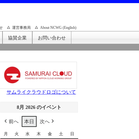
せ
運営事務局
About NCWG (English)
協賛企業
お問い合わせ
サムライクラウドロゴについて
8月 2026 のイベント
前へ
本日
次へ
月
月
火
火
水
水
木
木
金
金
土
土
日
日