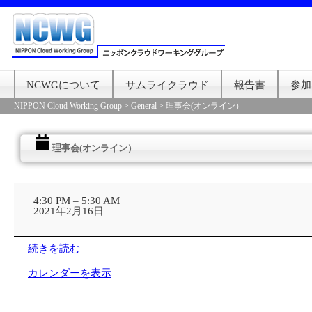
NCWGについて
サムライクラウド
報告書
参加
NIPPON Cloud Working Group
>
General
>
理事会(オンライン）
理事会(オンライン）
理
事
4:30 PM
–
5:30 AM
会
2021年2月16日
(オ
ン
ラ
続きを読む
イ
ン）
カレンダーを表示