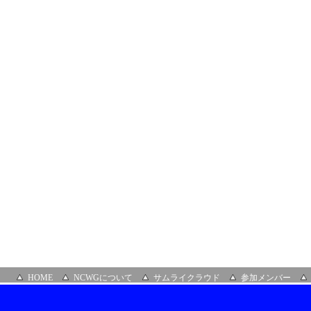
HOME
NCWGについて
サムライクラウド
参加メンバー