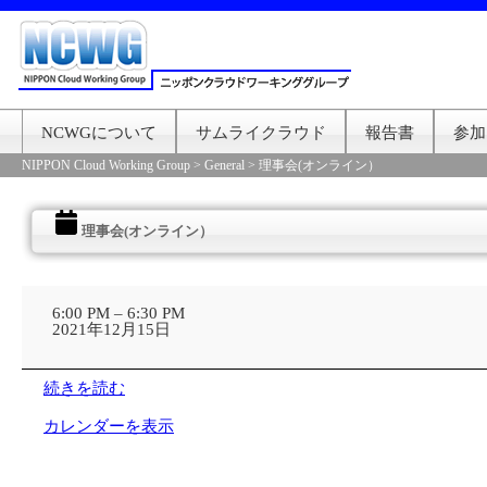
NCWGについて
サムライクラウド
報告書
参加
NIPPON Cloud Working Group
>
General
>
理事会(オンライン）
理事会(オンライン）
理
事
6:00 PM
–
6:30 PM
会
2021年12月15日
(オ
ン
ラ
続きを読む
イ
ン）
カレンダーを表示