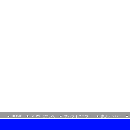
HOME
NCWGについて
サムライクラウド
参加メンバー