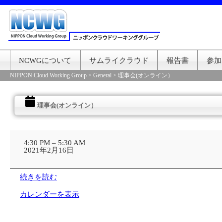
NCWGについて
サムライクラウド
報告書
参加
NIPPON Cloud Working Group
>
General
>
理事会(オンライン）
理事会(オンライン）
理
事
4:30 PM
–
5:30 AM
会
2021年2月16日
(オ
ン
ラ
続きを読む
イ
ン）
カレンダーを表示