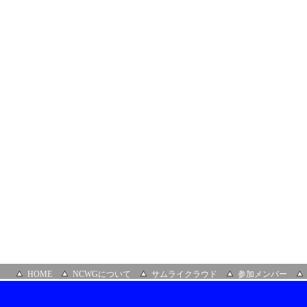
HOME
NCWGについて
サムライクラウド
参加メンバー