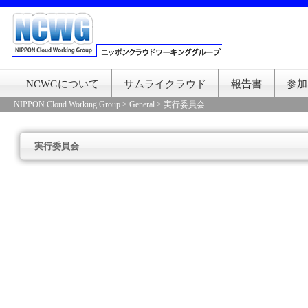
NCWGについて
サムライクラウド
報告書
参加
NIPPON Cloud Working Group
>
General
>
実行委員会
実行委員会