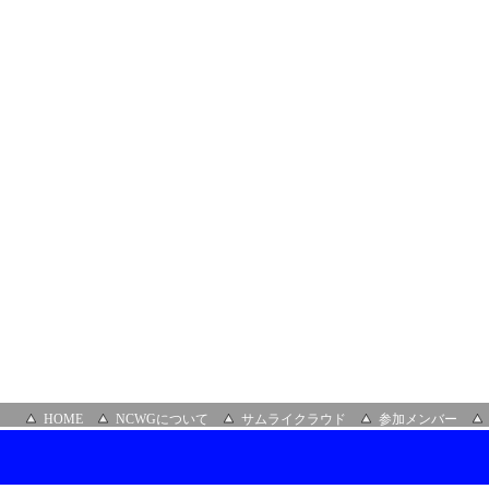
HOME
NCWGについて
サムライクラウド
参加メンバー