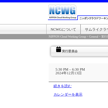
NCWGについて
サムライクラ
NIPPON Cloud Working Group
>
General
>
実行
実行委員会
実
行
5:30 PM
–
6:30 PM
委
2024年12月13日
員
会
続きを読む
カレンダーを表示