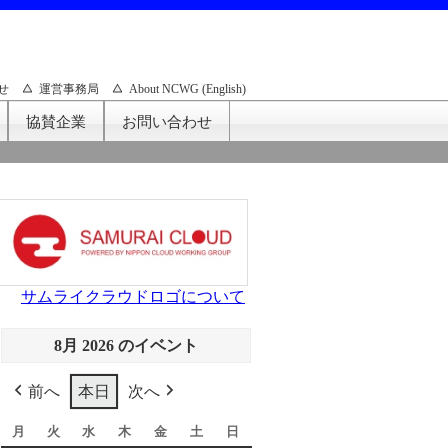
せ
運営事務局
About NCWG (English)
協賛企業
お問い合わせ
サムライクラウドロゴについて
8月 2026 のイベント
前へ
本日
次へ
月
月
火
火
水
水
木
木
金
金
土
土
日
日