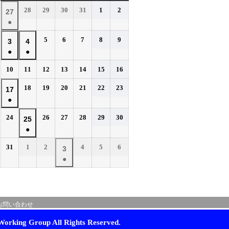
曜
曜
曜
曜
曜
曜
曜
2026
2026
2026
2026
2026
2026
28
29
30
31
1
2
2026
27
日
日
日
日
日
日
日
年
年
年
年
年
年
●
年
7
7
7
7
8
8
(1
7
2026
2026
2026
2026
2026
5
6
7
8
9
月
月
月
月
月
月
2026
2026
3
4
件
月
年
年
年
年
年
28
29
30
31
1
2
●
●
年
年
の
27
8
8
8
8
8
日
日
日
日
日
日
(1
(1
8
8
イ
2026
2026
2026
2026
2026
2026
2026
10
11
12
13
14
15
16
日
月
月
月
月
月
件
件
月
月
年
年
年
年
年
年
年
ベ
5
6
7
8
9
の
の
2026
2026
2026
2026
2026
2026
3
18
4
19
20
21
22
23
2026
17
8
8
8
8
8
8
8
日
日
日
日
日
ン
イ
イ
年
年
年
年
年
年
●
日
月
日
月
月
月
月
月
月
年
ト)
8
8
8
8
8
8
ベ
ベ
10
11
12
13
14
15
16
(1
8
2026
2026
2026
2026
2026
2026
24
26
27
28
29
30
月
月
月
月
月
月
2026
25
日
日
日
日
日
日
日
ン
ン
件
月
年
年
年
年
年
年
18
19
20
21
22
23
●
年
ト)
ト)
の
17
8
8
8
8
8
8
日
日
日
日
日
日
(1
8
イ
2026
2026
2026
2026
2026
2026
31
1
2
4
5
6
月
日
月
月
月
月
月
2026
3
件
月
年
年
年
年
年
年
ベ
24
26
27
28
29
30
●
年
の
25
8
9
9
9
9
9
日
日
日
日
日
日
ン
(1
9
イ
月
月
日
月
月
月
月
ト)
件
月
ベ
31
1
2
4
5
6
の
3
日
日
日
日
日
日
ン
お問い合わせ
イ
日
ト)
ベ
orking Group All Rights Reserved.
ン