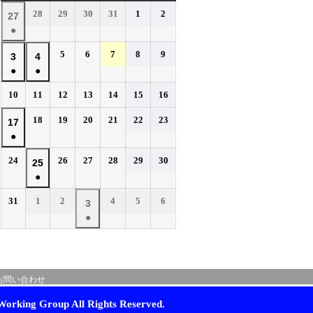
曜
曜
曜
曜
曜
曜
曜
2026
2026
2026
2026
2026
2026
28
29
30
31
1
2
2026
27
日
日
日
日
日
日
日
年
年
年
年
年
年
●
年
7
7
7
7
8
8
(1
7
2026
2026
2026
2026
2026
5
6
7
8
9
月
月
月
月
月
月
2026
2026
3
4
件
月
年
年
年
年
年
28
29
30
31
1
2
●
●
年
年
の
27
8
8
8
8
8
日
日
日
日
日
日
(1
(1
8
8
イ
2026
2026
2026
2026
2026
2026
2026
10
11
12
13
14
15
16
日
月
月
月
月
月
件
件
月
月
年
年
年
年
年
年
年
ベ
5
6
7
8
9
の
の
2026
2026
2026
2026
2026
2026
3
18
4
19
20
21
22
23
2026
17
8
8
8
8
8
8
8
日
日
日
日
日
ン
イ
イ
年
年
年
年
年
年
●
日
月
日
月
月
月
月
月
月
年
ト)
8
8
8
8
8
8
ベ
ベ
10
11
12
13
14
15
16
(1
8
2026
2026
2026
2026
2026
2026
24
26
27
28
29
30
月
月
月
月
月
月
2026
25
日
日
日
日
日
日
日
ン
ン
件
月
年
年
年
年
年
年
18
19
20
21
22
23
●
年
ト)
ト)
の
17
8
8
8
8
8
8
日
日
日
日
日
日
(1
8
イ
2026
2026
2026
2026
2026
2026
31
1
2
4
5
6
月
日
月
月
月
月
月
2026
3
件
月
年
年
年
年
年
年
ベ
24
26
27
28
29
30
●
年
の
25
8
9
9
9
9
9
日
日
日
日
日
日
ン
(1
9
イ
月
月
日
月
月
月
月
ト)
件
月
ベ
31
1
2
4
5
6
の
3
日
日
日
日
日
日
ン
お問い合わせ
イ
日
ト)
ベ
orking Group All Rights Reserved.
ン