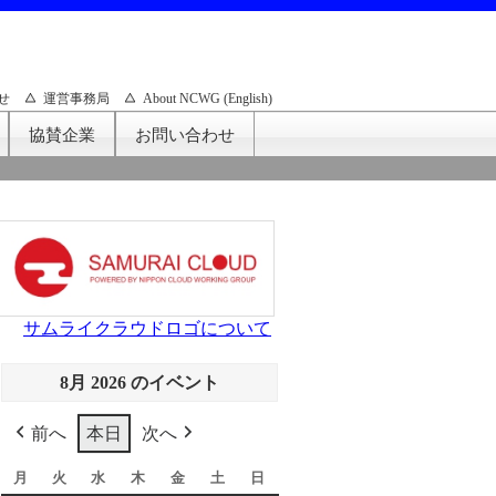
せ
運営事務局
About NCWG (English)
協賛企業
お問い合わせ
サムライクラウドロゴについて
8月 2026 のイベント
前へ
本日
次へ
月
月
火
火
水
水
木
木
金
金
土
土
日
日