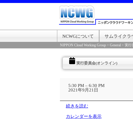
NCWGについて
サムライクラ
NIPPON Cloud Working Group
>
General
>
実行
実行委員会(オンライン)
実
行
5:30 PM
–
6:30 PM
委
2021年9月21日
員
会
(オ
続きを読む
ン
ラ
カレンダーを表示
イ
ン)