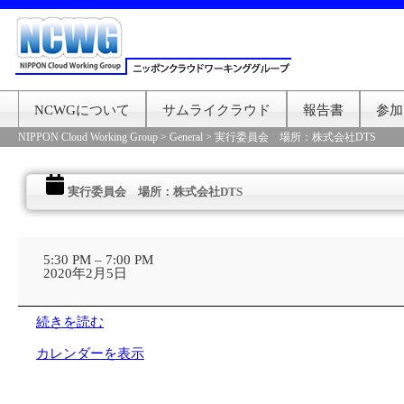
NCWGについて
サムライクラウド
報告書
参加
NIPPON Cloud Working Group
>
General
>
実行委員会 場所：株式会社DTS
実行委員会 場所：株式会社DTS
実
行
5:30 PM
–
7:00 PM
委
2020年2月5日
員
会
場
続きを読む
所：
株
カレンダーを表示
式
会
社
DTS