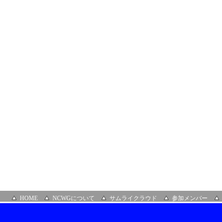
HOME
NCWGについて
サムライクラウド
参加メンバー