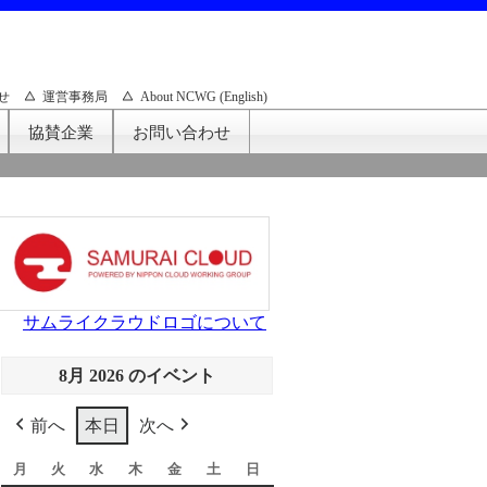
せ
運営事務局
About NCWG (English)
協賛企業
お問い合わせ
サムライクラウドロゴについて
8月 2026 のイベント
前へ
本日
次へ
月
月
火
火
水
水
木
木
金
金
土
土
日
日