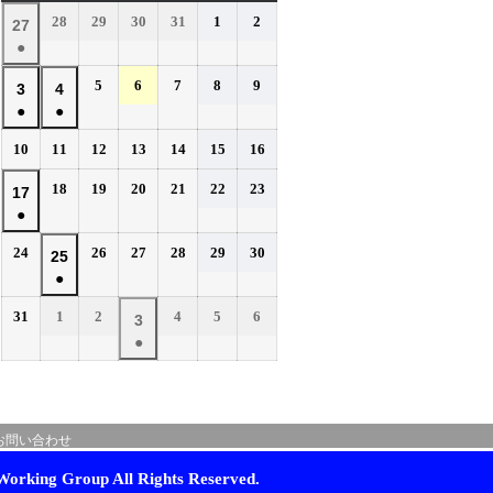
曜
曜
曜
曜
曜
曜
曜
2026
2026
2026
2026
2026
2026
28
29
30
31
1
2
2026
27
日
日
日
日
日
日
日
年
年
年
年
年
年
●
年
7
7
7
7
8
8
(1
7
2026
2026
2026
2026
2026
5
6
7
8
9
月
月
月
月
月
月
2026
2026
3
4
件
月
年
年
年
年
年
28
29
30
31
1
2
●
●
年
年
の
27
8
8
8
8
8
日
日
日
日
日
日
(1
(1
8
8
イ
2026
2026
2026
2026
2026
2026
2026
10
11
12
13
14
15
16
日
月
月
月
月
月
件
件
月
月
年
年
年
年
年
年
年
ベ
5
6
7
8
9
の
の
2026
2026
2026
2026
2026
2026
3
18
4
19
20
21
22
23
2026
17
8
8
8
8
8
8
8
日
日
日
日
日
ン
イ
イ
年
年
年
年
年
年
●
日
月
日
月
月
月
月
月
月
年
ト)
8
8
8
8
8
8
ベ
ベ
10
11
12
13
14
15
16
(1
8
2026
2026
2026
2026
2026
2026
24
26
27
28
29
30
月
月
月
月
月
月
2026
25
日
日
日
日
日
日
日
ン
ン
件
月
年
年
年
年
年
年
18
19
20
21
22
23
●
年
ト)
ト)
の
17
8
8
8
8
8
8
日
日
日
日
日
日
(1
8
イ
2026
2026
2026
2026
2026
2026
31
1
2
4
5
6
月
日
月
月
月
月
月
2026
3
件
月
年
年
年
年
年
年
ベ
24
26
27
28
29
30
●
年
の
25
8
9
9
9
9
9
日
日
日
日
日
日
ン
(1
9
イ
月
月
日
月
月
月
月
ト)
件
月
ベ
31
1
2
4
5
6
の
3
日
日
日
日
日
日
ン
お問い合わせ
イ
日
ト)
ベ
orking Group All Rights Reserved.
ン