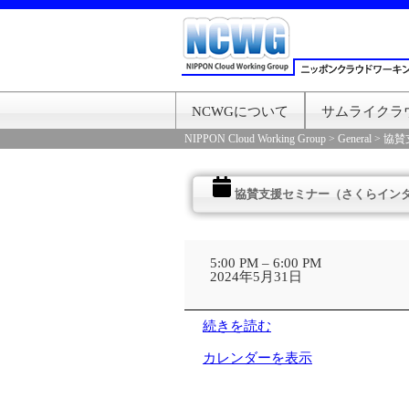
NCWGについて
サムライクラ
NIPPON Cloud Working Group
>
General
>
協賛
協賛支援セミナー（さくらイン
協
賛
5:00 PM
–
6:00 PM
支
2024年5月31日
援
セ
ミ
続きを読む
ナ
ー
カレンダーを表示
（さ
く
ら
イ