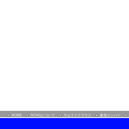
グ
グ
ル
ー
プ
67
回
会
合
(ハ
イ
ブ
リ
ッ
ト
開
催）
HOME
NCWGについて
サムライクラウド
参加メンバー