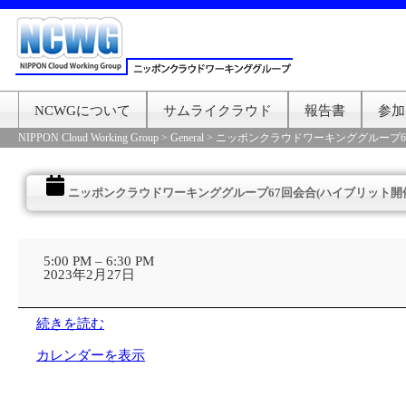
NCWGについて
サムライクラウド
報告書
参加
NIPPON Cloud Working Group
>
General
>
ニッポンクラウドワーキンググループ6
ニッポンクラウドワーキンググループ67回会合(ハイブリット開
ニ
ッ
5:00 PM
–
6:30 PM
ポ
2023年2月27日
ン
ク
ラ
続きを読む
ウ
ド
カレンダーを表示
ワ
ー
キ
ン