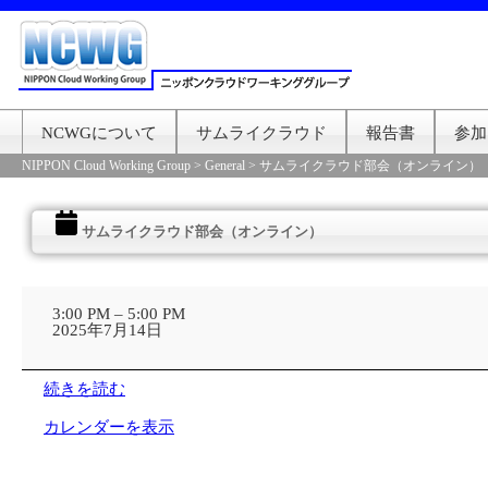
NCWGについて
サムライクラウド
報告書
参加
NIPPON Cloud Working Group
>
General
>
サムライクラウド部会（オンライン）
サムライクラウド部会（オンライン）
サ
ム
3:00 PM
–
5:00 PM
ラ
2025年7月14日
イ
ク
ラ
続きを読む
ウ
ド
カレンダーを表示
部
会
（オ
ン