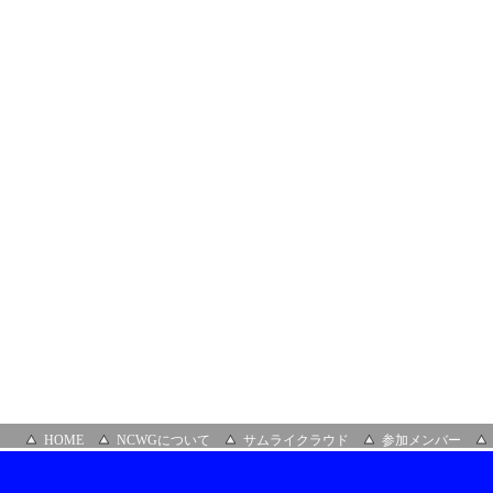
ラ
イ
ン）
HOME
NCWGについて
サムライクラウド
参加メンバー