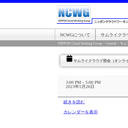
NCWGについて
サムライクラ
NIPPON Cloud Working Group
>
General
>
サム
サムライクラウド部会（オンラ
サ
ム
3:00 PM
–
5:00 PM
ラ
2023年5月26日
イ
ク
ラ
続きを読む
ウ
ド
カレンダーを表示
部
会
（オ
ン