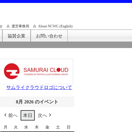
せ
運営事務局
About NCWG (English)
協賛企業
お問い合わせ
サムライクラウドロゴについて
8月 2026 のイベント
前へ
本日
次へ
月
月
火
火
水
水
木
木
金
金
土
土
日
日