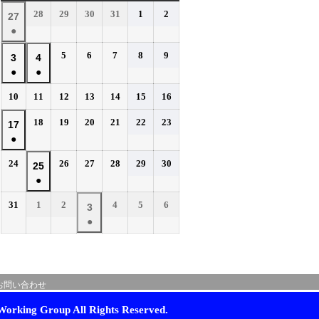
曜
曜
曜
曜
曜
曜
曜
2026
2026
2026
2026
2026
2026
28
29
30
31
1
2
2026
27
日
日
日
日
日
日
日
年
年
年
年
年
年
●
年
7
7
7
7
8
8
(1
7
2026
2026
2026
2026
2026
5
6
7
8
9
月
月
月
月
月
月
2026
2026
3
4
件
月
年
年
年
年
年
28
29
30
31
1
2
●
●
年
年
の
27
8
8
8
8
8
日
日
日
日
日
日
(1
(1
8
8
イ
2026
2026
2026
2026
2026
2026
2026
10
11
12
13
14
15
16
日
月
月
月
月
月
件
件
月
月
年
年
年
年
年
年
年
ベ
5
6
7
8
9
の
の
2026
2026
2026
2026
2026
2026
3
18
4
19
20
21
22
23
2026
17
8
8
8
8
8
8
8
日
日
日
日
日
ン
イ
イ
年
年
年
年
年
年
●
日
月
日
月
月
月
月
月
月
年
ト)
8
8
8
8
8
8
ベ
ベ
10
11
12
13
14
15
16
(1
8
2026
2026
2026
2026
2026
2026
24
26
27
28
29
30
月
月
月
月
月
月
2026
25
日
日
日
日
日
日
日
ン
ン
件
月
年
年
年
年
年
年
18
19
20
21
22
23
●
年
ト)
ト)
の
17
8
8
8
8
8
8
日
日
日
日
日
日
(1
8
イ
2026
2026
2026
2026
2026
2026
31
1
2
4
5
6
月
日
月
月
月
月
月
2026
3
件
月
年
年
年
年
年
年
ベ
24
26
27
28
29
30
●
年
の
25
8
9
9
9
9
9
日
日
日
日
日
日
ン
(1
9
イ
月
月
日
月
月
月
月
ト)
件
月
ベ
31
1
2
4
5
6
の
3
日
日
日
日
日
日
ン
お問い合わせ
イ
日
ト)
ベ
orking Group All Rights Reserved.
ン