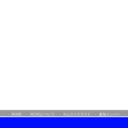
開
催
（オ
ン
ラ
イ
ン）
HOME
NCWGについて
サムライクラウド
参加メンバー