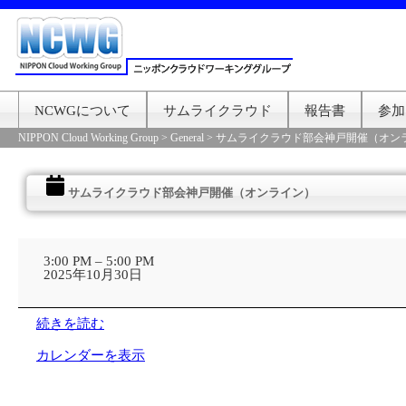
NCWGについて
サムライクラウド
報告書
参加
NIPPON Cloud Working Group
>
General
>
サムライクラウド部会神戸開催（オン
サムライクラウド部会神戸開催（オンライン）
サ
ム
3:00 PM
–
5:00 PM
ラ
2025年10月30日
イ
ク
ラ
続きを読む
ウ
ド
カレンダーを表示
部
会
神
戸