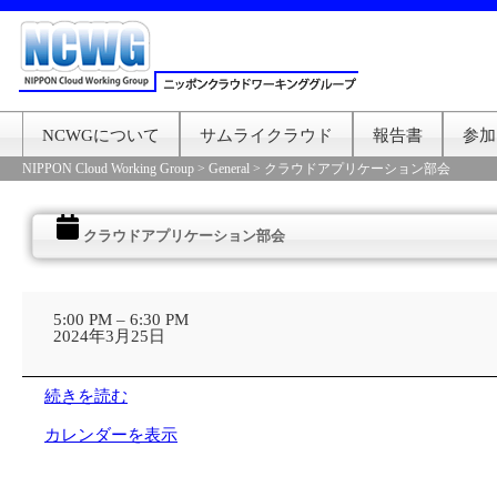
NCWGについて
サムライクラウド
報告書
参加
NIPPON Cloud Working Group
>
General
>
クラウドアプリケーション部会
クラウドアプリケーション部会
ク
ラ
5:00 PM
–
6:30 PM
ウ
2024年3月25日
ド
ア
プ
続きを読む
リ
ケ
カレンダーを表示
ー
シ
ョ
ン