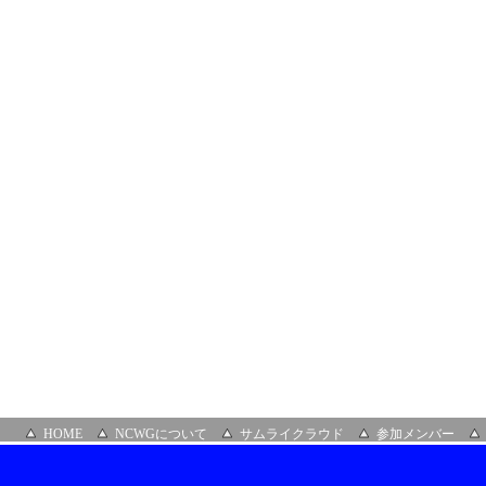
部
会
HOME
NCWGについて
サムライクラウド
参加メンバー