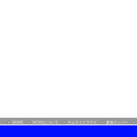
部
会
HOME
NCWGについて
サムライクラウド
参加メンバー