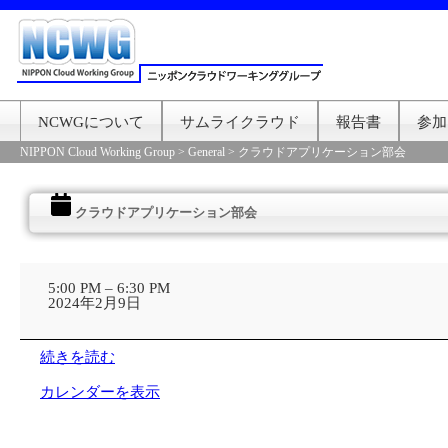
NCWGについて
サムライクラウド
報告書
参加
NIPPON Cloud Working Group
>
General
>
クラウドアプリケーション部会
クラウドアプリケーション部会
ク
ラ
5:00 PM
–
6:30 PM
ウ
2024年2月9日
ド
ア
プ
続きを読む
リ
ケ
カレンダーを表示
ー
シ
ョ
ン