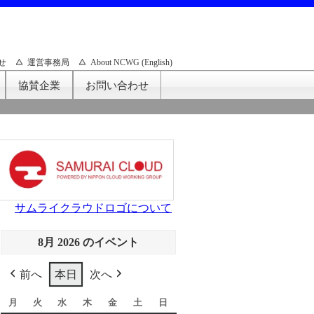
せ
運営事務局
About NCWG (English)
協賛企業
お問い合わせ
サムライクラウドロゴについて
8月 2026 のイベント
前へ
本日
次へ
月
月
火
火
水
水
木
木
金
金
土
土
日
日