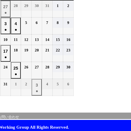
曜
曜
曜
曜
曜
曜
曜
2026
2026
2026
2026
2026
2026
28
29
30
31
1
2
2026
27
日
日
日
日
日
日
日
年
年
年
年
年
年
●
年
7
7
7
7
8
8
(1
7
2026
2026
2026
2026
2026
5
6
7
8
9
月
月
月
月
月
月
2026
2026
3
4
件
月
年
年
年
年
年
28
29
30
31
1
2
●
●
年
年
の
27
8
8
8
8
8
日
日
日
日
日
日
(1
(1
8
8
イ
2026
2026
2026
2026
2026
2026
2026
10
11
12
13
14
15
16
日
月
月
月
月
月
件
件
月
月
年
年
年
年
年
年
年
ベ
5
6
7
8
9
の
の
2026
2026
2026
2026
2026
2026
3
18
4
19
20
21
22
23
2026
17
8
8
8
8
8
8
8
日
日
日
日
日
ン
イ
イ
年
年
年
年
年
年
●
日
月
日
月
月
月
月
月
月
年
ト)
8
8
8
8
8
8
ベ
ベ
10
11
12
13
14
15
16
(1
8
2026
2026
2026
2026
2026
2026
24
26
27
28
29
30
月
月
月
月
月
月
2026
25
日
日
日
日
日
日
日
ン
ン
件
月
年
年
年
年
年
年
18
19
20
21
22
23
●
年
ト)
ト)
の
17
8
8
8
8
8
8
日
日
日
日
日
日
(1
8
イ
2026
2026
2026
2026
2026
2026
31
1
2
4
5
6
月
日
月
月
月
月
月
2026
3
件
月
年
年
年
年
年
年
ベ
24
26
27
28
29
30
●
年
の
25
8
9
9
9
9
9
日
日
日
日
日
日
ン
(1
9
イ
月
月
日
月
月
月
月
ト)
件
月
ベ
31
1
2
4
5
6
の
3
日
日
日
日
日
日
ン
お問い合わせ
イ
日
ト)
ベ
orking Group All Rights Reserved.
ン