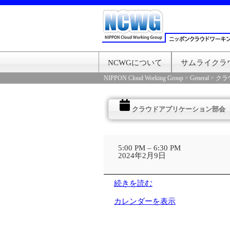
NCWGについて
サムライクラ
NIPPON Cloud Working Group
>
General
>
クラ
クラウドアプリケーション部会
ク
ラ
5:00 PM
–
6:30 PM
ウ
2024年2月9日
ド
ア
プ
続きを読む
リ
ケ
カレンダーを表示
ー
シ
ョ
ン