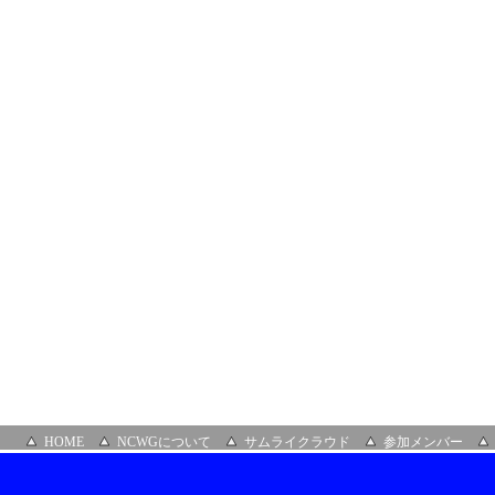
ガ
ー
セ
ン
タ
ー
見
学
会
HOME
NCWGについて
サムライクラウド
参加メンバー