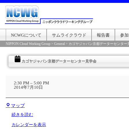
NCWGについて
サムライクラウド
報告書
参加
NIPPON Cloud Working Group
>
General
>
カゴヤジャパン京都データーセンター
カゴヤジャパン京都データーセンター見学会
カ
ゴ
2:30 PM
–
5:00 PM
ヤ
2014年7月10日
ジ
ャ
パ
株
ン
マップ
式
京
会
都
続きを読む
社
デ
オ
ー
カレンダーを表示
レ
タ