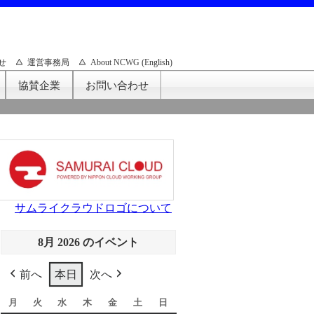
せ
運営事務局
About NCWG (English)
協賛企業
お問い合わせ
サムライクラウドロゴについて
8月 2026 のイベント
前へ
本日
次へ
月
月
火
火
水
水
木
木
金
金
土
土
日
日