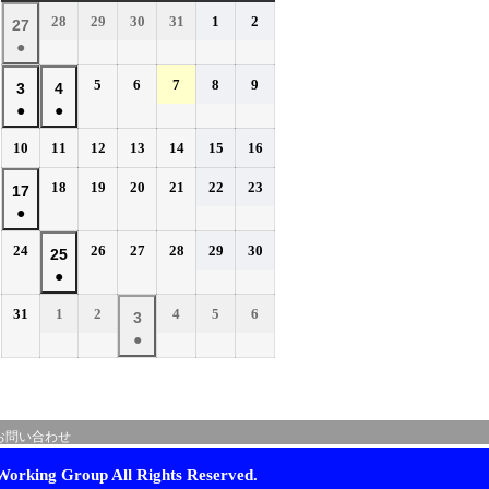
曜
曜
曜
曜
曜
曜
曜
2026
2026
2026
2026
2026
2026
28
29
30
31
1
2
2026
27
日
日
日
日
日
日
日
年
年
年
年
年
年
●
年
7
7
7
7
8
8
(1
7
2026
2026
2026
2026
2026
5
6
7
8
9
月
月
月
月
月
月
2026
2026
3
4
件
月
年
年
年
年
年
28
29
30
31
1
2
●
●
年
年
の
27
8
8
8
8
8
日
日
日
日
日
日
(1
(1
8
8
イ
2026
2026
2026
2026
2026
2026
2026
10
11
12
13
14
15
16
日
月
月
月
月
月
件
件
月
月
年
年
年
年
年
年
年
ベ
5
6
7
8
9
の
の
2026
2026
2026
2026
2026
2026
3
18
4
19
20
21
22
23
2026
17
8
8
8
8
8
8
8
日
日
日
日
日
ン
イ
イ
年
年
年
年
年
年
●
日
月
日
月
月
月
月
月
月
年
ト)
8
8
8
8
8
8
ベ
ベ
10
11
12
13
14
15
16
(1
8
2026
2026
2026
2026
2026
2026
24
26
27
28
29
30
月
月
月
月
月
月
2026
25
日
日
日
日
日
日
日
ン
ン
件
月
年
年
年
年
年
年
18
19
20
21
22
23
●
年
ト)
ト)
の
17
8
8
8
8
8
8
日
日
日
日
日
日
(1
8
イ
2026
2026
2026
2026
2026
2026
31
1
2
4
5
6
月
日
月
月
月
月
月
2026
3
件
月
年
年
年
年
年
年
ベ
24
26
27
28
29
30
●
年
の
25
8
9
9
9
9
9
日
日
日
日
日
日
ン
(1
9
イ
月
月
日
月
月
月
月
ト)
件
月
ベ
31
1
2
4
5
6
の
3
日
日
日
日
日
日
ン
お問い合わせ
イ
日
ト)
ベ
orking Group All Rights Reserved.
ン