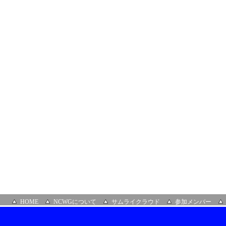
ロ
ン」
ハ
イ
ブ
リ
ッ
ド
開
催
場
所：
株
式
会
社
ア
ル
テ
ィ
ネ
ッ
ト
HOME
NCWGについて
サムライクラウド
参加メンバー