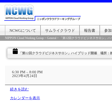
NCWGについて
サムライクラウド
報告書
参加
NIPPON Cloud Working Group
>
General
>
「第12回クラウドビジネスサロン」
「第12回クラウドビジネスサロン」ハイブリッド開催 場所：
「第
12
6:30 PM
–
8:00 PM
回
2023年4月24日
ク
ラ
ウ
続きを読む
ド
ビ
カレンダーを表示
ジ
ネ
ス
サ