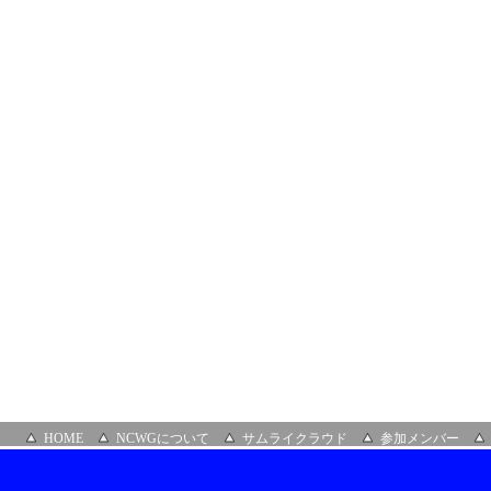
ロ
ン」
（オ
ン
ラ
イ
ン）
HOME
NCWGについて
サムライクラウド
参加メンバー