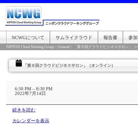
NCWGについて
サムライクラウド
報告書
参加
NIPPON Cloud Working Group
>
General
>
「第９回クラウドビジネスサロン」（
「第９回クラウドビジネスサロン」（オンライン）
「第
９
6:30 PM
–
8:30 PM
回
2022年7月14日
ク
ラ
ウ
続きを読む
ド
ビ
カレンダーを表示
ジ
ネ
ス
サ