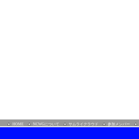
ロ
ン」
（オ
ン
ラ
イ
ン）
HOME
NCWGについて
サムライクラウド
参加メンバー