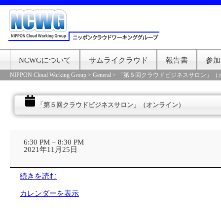
NCWGについて
サムライクラウド
報告書
参加
NIPPON Cloud Working Group
>
General
>
「第５回クラウドビジネスサロン」（
「第５回クラウドビジネスサロン」（オンライン）
「第
５
6:30 PM
–
8:30 PM
回
2021年11月25日
ク
ラ
ウ
続きを読む
ド
ビ
カレンダーを表示
ジ
ネ
ス
サ