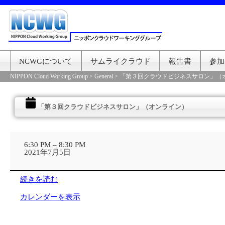
NCWGについて
サムライクラウド
報告書
参加
NIPPON Cloud Working Group
>
General
>
「第３回クラウドビジネスサロン」（
「第３回クラウドビジネスサロン」（オンライン）
「第
３
6:30 PM
–
8:30 PM
回
2021年7月5日
ク
ラ
ウ
続きを読む
ド
ビ
カレンダーを表示
ジ
ネ
ス
サ