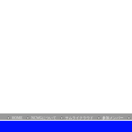
ロ
ン」
（オ
ン
ラ
イ
ン）
HOME
NCWGについて
サムライクラウド
参加メンバー