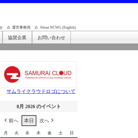
せ
運営事務局
About NCWG (English)
協賛企業
お問い合わせ
サムライクラウドロゴについて
8月 2026 のイベント
前へ
本日
次へ
月
月
火
火
水
水
木
木
金
金
土
土
日
日