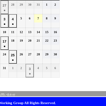
曜
曜
曜
曜
曜
曜
曜
2026
2026
2026
2026
2026
2026
28
29
30
31
1
2
2026
27
日
日
日
日
日
日
日
年
年
年
年
年
年
●
年
7
7
7
7
8
8
(1
7
2026
2026
2026
2026
2026
5
6
7
8
9
月
月
月
月
月
月
2026
2026
3
4
件
月
年
年
年
年
年
28
29
30
31
1
2
●
●
年
年
の
27
8
8
8
8
8
日
日
日
日
日
日
(1
(1
8
8
イ
2026
2026
2026
2026
2026
2026
2026
10
11
12
13
14
15
16
日
月
月
月
月
月
件
件
月
月
年
年
年
年
年
年
年
ベ
5
6
7
8
9
の
の
2026
2026
2026
2026
2026
2026
3
18
4
19
20
21
22
23
2026
17
8
8
8
8
8
8
8
日
日
日
日
日
ン
イ
イ
年
年
年
年
年
年
●
日
月
日
月
月
月
月
月
月
年
ト)
8
8
8
8
8
8
ベ
ベ
10
11
12
13
14
15
16
(1
8
2026
2026
2026
2026
2026
2026
24
26
27
28
29
30
月
月
月
月
月
月
2026
25
日
日
日
日
日
日
日
ン
ン
件
月
年
年
年
年
年
年
18
19
20
21
22
23
●
年
ト)
ト)
の
17
8
8
8
8
8
8
日
日
日
日
日
日
(1
8
イ
2026
2026
2026
2026
2026
2026
31
1
2
4
5
6
月
日
月
月
月
月
月
2026
3
件
月
年
年
年
年
年
年
ベ
24
26
27
28
29
30
●
年
の
25
8
9
9
9
9
9
日
日
日
日
日
日
ン
(1
9
イ
月
月
日
月
月
月
月
ト)
件
月
ベ
31
1
2
4
5
6
の
3
日
日
日
日
日
日
ン
お問い合わせ
イ
日
ト)
ベ
orking Group All Rights Reserved.
ン