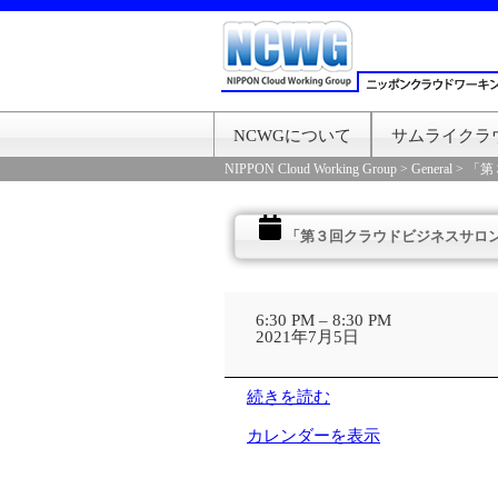
NCWGについて
サムライクラ
NIPPON Cloud Working Group
>
General
>
「第
「第３回クラウドビジネスサロ
「第
３
6:30 PM
–
8:30 PM
回
2021年7月5日
ク
ラ
ウ
続きを読む
ド
ビ
カレンダーを表示
ジ
ネ
ス
サ