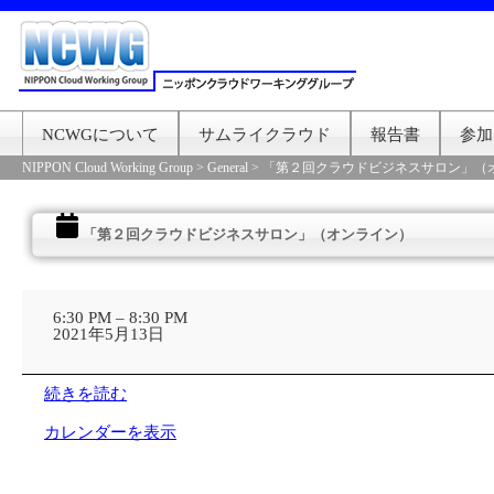
NCWGについて
サムライクラウド
報告書
参加
NIPPON Cloud Working Group
>
General
>
「第２回クラウドビジネスサロン」（
「第２回クラウドビジネスサロン」（オンライン）
「第
２
6:30 PM
–
8:30 PM
回
2021年5月13日
ク
ラ
ウ
続きを読む
ド
ビ
カレンダーを表示
ジ
ネ
ス
サ