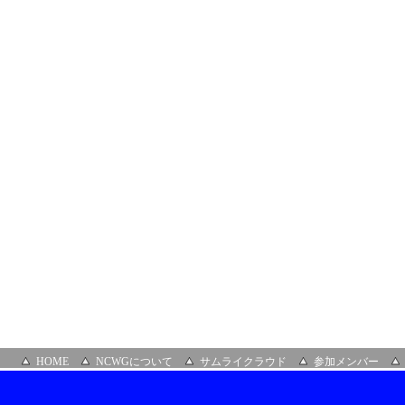
ロ
ン」
（オ
ン
ラ
イ
ン）
HOME
NCWGについて
サムライクラウド
参加メンバー