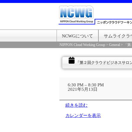
NCWGについて
サムライクラ
NIPPON Cloud Working Group
>
General
>
「第
「第２回クラウドビジネスサロ
「第
２
6:30 PM
–
8:30 PM
回
2021年5月13日
ク
ラ
ウ
続きを読む
ド
ビ
カレンダーを表示
ジ
ネ
ス
サ