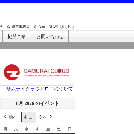
せ
運営事務局
About NCWG (English)
協賛企業
お問い合わせ
サムライクラウドロゴについて
8月 2026 のイベント
前へ
本日
次へ
月
月
火
火
水
水
木
木
金
金
土
土
日
日