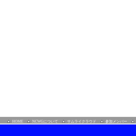
HOME
NCWGについて
サムライクラウド
参加メンバー