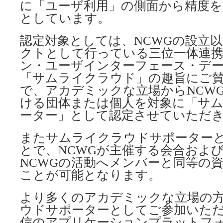
に「ユーザ利用」の側面から精度を
としています。
認定対象としては、NCWGの設立
クトとして行っている三位一体連
ン・ユーザインターフェース・デ
「サムライクラウド」の趣旨にご
で、アカデミックな立場からNCW
ける団体または個人を対象に「サ
ーター」として認定させていただ
またサムライクラウドサポーター
とで、NCWGが主催する会合およ
NCWGの活動へメンバーと同等の
ことが可能となります。
より多くのアカデミックな立場の
ウドサポーターとしてご参加いた
信のアプリケーションプラットフ