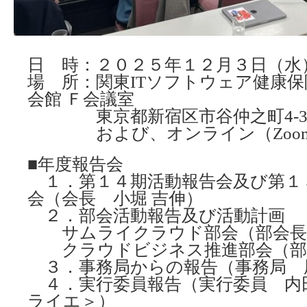
日 時：２０２５年１２月３日（水
場 所：関東ITソフトウェア健康保
会館 Ｆ会議室
東京都新宿区市谷仲之町4-3
および、オンライン（Zoo
■年度報告会
１．第１４期活動報告会及び第１
会（会長 小堀 吉伸）
２．部会活動報告及び活動計画
サムライクラウド部会（部会長 
クラウドビジネス推進部会（部会
３．事務局からの報告（事務局 尾
４．実行委員報告（実行委員 内田
ライエ＞）