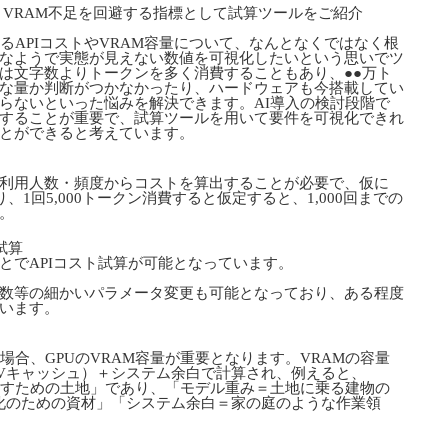
過とVRAM不足を回避する指標として試算ツールをご紹介
るAPIコストやVRAM容量について、なんとなくではなく根
なようで実態が見えない数値を可視化したいという思いでツ
は文字数よりトークンを多く消費することもあり、●●万ト
な量か判断がつかなかったり、ハードウェアも今搭載してい
からないといった悩みを解決できます。AI導入の検討段階で
することが重要で、試算ツールを用いて要件を可視化できれ
とができると考えています。
利用人数・頻度からコストを算出することが必要で、仮に
、1回5,000トークン消費すると仮定すると、1,000回までの
。
試算
でAPIコスト試算が可能となっています。
等の細かいパラメータ変更も可能となっており、ある程度
います。
合、GPUのVRAM容量が重要となります。VRAMの容量
Vキャッシュ）＋システム余白で計算され、例えると、
動かすための土地」であり、「モデル重み＝土地に乗る建物の
化のための資材」「システム余白＝家の庭のような作業領