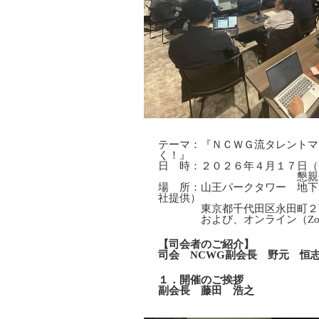
テーマ：『ＮＣＷＧ流タレントマ
く！』
日 時：２０２６年４月１７日（
懇親会 １８：３
場 所：山王パークタワー 地下１
社提供）
東京都千代田区永田町２丁
および、オンライン（Zo
【司会者のご紹介】
司会 NCWG副会長 野元 恒
１．開催のご挨拶
副会長 藤田 浩之