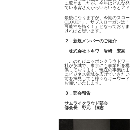
に驚きましたが、今年はどんな発
ている皆さんからいろいろとアド
最後になりますが、今期のスローガンは「Beyo
CLOUD”」、サブスローガン
可能性を拓く！」となっておりま
ければと思います。
２．新規メンバーのご紹介
株式会社トキワ 岩崎 安高 
このたびニッポンクラウドワー
社が茨城で、東京にも事業所を構
供しております。現在の事業はま
にビジネス領域を広げていきたい
前を拝見しても様々なキーワード
お願いいたします。
３．部会報告
サムライクラウド部会
部会長 野元 恒志