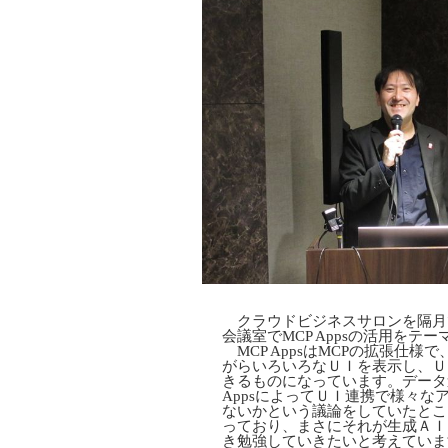
クラウドビジネスサロンを隔月
会議室でMCP Appsの活用をテ
MCP AppsはMCPの拡張仕様
がらいろいろなＵＩを表示し、Ｕ
きるものになっています。データ
AppsによってＵＩ連携で様々
ないかという議論をしていたとこ
っており、まさにそれが生成ＡＩ
き勉強していきたいと考えていま