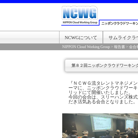
NCWGについて
サムライクラ
NIPPON Cloud Working Group
>
報告書
>
会合
第８２回ニッポンクラウドワーキン
『ＮＣＷＧ流タレントマネジメン
ーマに、ニッポンクラウドワーキ
リッドにて開催いたしました。
今回の会合は、スリーハンズ株式
だき活気ある会合となりました。