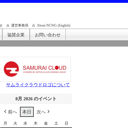
せ
運営事務局
About NCWG (English)
協賛企業
お問い合わせ
サムライクラウドロゴについて
8月 2026 のイベント
前へ
本日
次へ
月
月
火
火
水
水
木
木
金
金
土
土
日
日