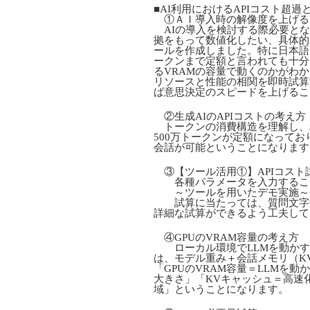
■AI利用におけるAPIコスト超
①ＡＩ導入時の解像度を上げる
AIの導入を検討する際必要とな
拠をもって数値化したい、具体的
ールを作成しました。特に日本語
ークンまで定額と言われても十分
るVRAMの容量で動くのかがわ
リソースと性能の相関を即時試算
ば意思決定のスピードを上げるこ
②生成AIのAPIコストの考え方
トークンの消費構造を理解し、
500万トークンが定額になっており
会話が可能ということになります
③【ツール活用①】APIコスト
各種パラメータを入力すること
～ツールを用いたデモ実施～
試算に当たっては、質問文字数
詳細な試算ができるよう工夫して
④GPUのVRAM容量の考え方
ローカル環境でLLMを動かす場
は、モデル重み＋会話メモリ（K
「GPUのVRAM容量＝LLMを
大きさ」「KVキャッシュ＝高速
域」ということになります。