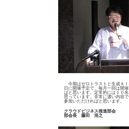
今期はゼロトラストと生成ＡＩ
日に開催予定で、毎月一回は開催
ばと思います。定常的には１０名
思っています。非常に濃い内容で
参加いただければと思います。
クラウドビジネス推進部会
部会長 藤田 浩之