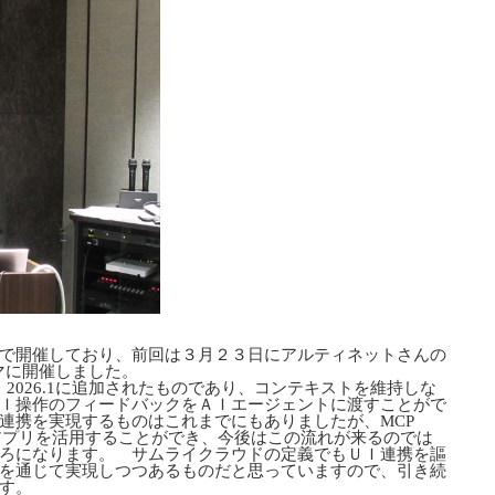
で開催しており、前回は３月２３日にアルティネットさんの
ーマに開催しました。
で、2026.1に追加されたものであり、コンテキストを維持しな
Ｉ操作のフィードバックをＡＩエージェントに渡すことがで
連携を実現するものはこれまでにもありましたが、MCP
なアプリを活用することができ、今後はこの流れが来るのでは
ろになります。 サムライクラウドの定義でもＵＩ連携を謳
を通じて実現しつつあるものだと思っていますので、引き続
す。