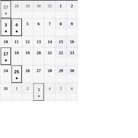
曜
曜
曜
曜
曜
曜
曜
2026
2026
2026
2026
2026
2026
28
29
30
31
1
2
2026
27
日
日
日
日
日
日
日
年
年
年
年
年
年
●
年
7
7
7
7
8
8
(1
7
2026
2026
2026
2026
2026
5
6
7
8
9
月
月
月
月
月
月
2026
2026
3
4
件
月
年
年
年
年
年
28
29
30
31
1
2
●
●
年
年
の
27
8
8
8
8
8
日
日
日
日
日
日
(1
(1
8
8
イ
2026
2026
2026
2026
2026
2026
2026
10
11
12
13
14
15
16
日
月
月
月
月
月
件
件
月
月
年
年
年
年
年
年
年
ベ
5
6
7
8
9
の
の
2026
2026
2026
2026
2026
2026
3
18
4
19
20
21
22
23
2026
17
8
8
8
8
8
8
8
日
日
日
日
日
ン
イ
イ
年
年
年
年
年
年
●
日
月
日
月
月
月
月
月
月
年
ト)
8
8
8
8
8
8
ベ
ベ
10
11
12
13
14
15
16
(1
8
2026
2026
2026
2026
2026
2026
24
26
27
28
29
30
月
月
月
月
月
月
2026
25
日
日
日
日
日
日
日
ン
ン
件
月
年
年
年
年
年
年
18
19
20
21
22
23
●
年
ト)
ト)
の
17
8
8
8
8
8
8
日
日
日
日
日
日
(1
8
イ
2026
2026
2026
2026
2026
2026
31
1
2
4
5
6
月
日
月
月
月
月
月
2026
3
件
月
年
年
年
年
年
年
ベ
24
26
27
28
29
30
●
年
の
25
8
9
9
9
9
9
日
日
日
日
日
日
ン
(1
9
イ
月
月
日
月
月
月
月
ト)
件
月
ベ
31
1
2
4
5
6
の
3
日
日
日
日
日
日
ン
イ
日
ト)
ベ
ン