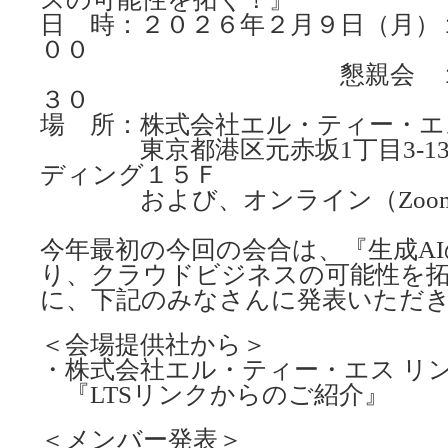
日 時：２０２６年２月９日（月）
００
懇親会 １９：３
３０
場 所：株式会社エル・ティー・エ
東京都港区元赤坂1丁目3-13
ディング１５Ｆ
および、オンライン（Zoo
今年最初の今回の会合は、『生成A
り、クラウドビジネスの可能性を
に、下記のみなさんに発表いただ
＜会場提供社から＞
・株式会社エル・ティー・エス リン
『LTSリンクからのご紹介』
＜メンバー発表＞