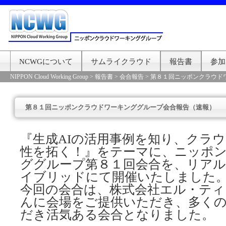
NCWGについて
サムライクラウド
報告書
参加
NIPPON Cloud Working Group
>
報告書
>
会合報告
>
第８１回ニッポンクラウド
第８１回ニッポンクラウドワーキンググループ会合報告（速報）
『生成AIの活用事例を知り、クラ
性を拓く！』をテーマに、ニッポ
ググループ第８１回会合を、リア
イブリッドにて開催いたしました
今回の会合は、株式会社エル・ティ
んに会場をご提供いただき、多く
だき活気ある会合となりました。