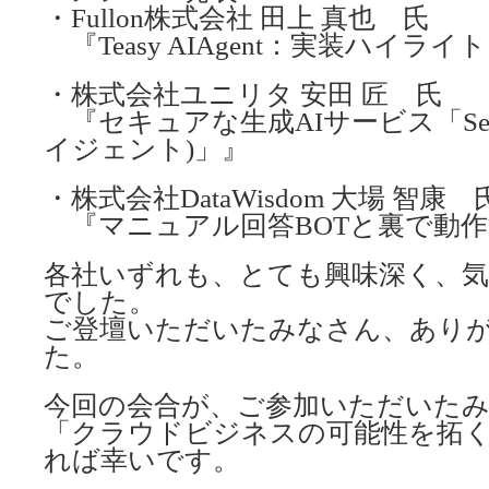
・Fullon株式会社 田上 真也 氏
『Teasy AIAgent：実装ハイラ
・株式会社ユニリタ 安田 匠 氏
『セキュアな生成AIサービス「Secu
イジェント)」』
・株式会社DataWisdom 大場 智康 
『マニュアル回答BOTと裏で動作
各社いずれも、とても興味深く、
でした。
ご登壇いただいたみなさん、あり
た。
今回の会合が、ご参加いただいた
「クラウドビジネスの可能性を拓
れば幸いです。