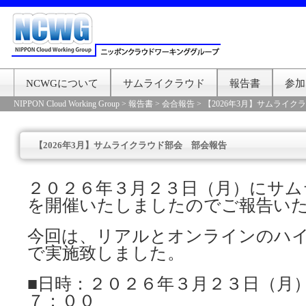
NCWGについて
サムライクラウド
報告書
参加
NIPPON Cloud Working Group
>
報告書
>
会合報告
>
【2026年3月】サムライ
【2026年3月】サムライクラウド部会 部会報告
２０２６年３月２３日（月）にサム
を開催いたしましたのでご報告い
今回は、リアルとオンラインのハ
で実施致しました。
■日時：２０２６年３月２３日（月
７：００