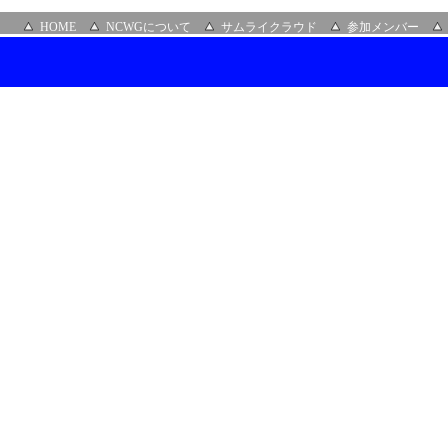
HOME
NCWGについて
サムライクラウド
参加メンバー