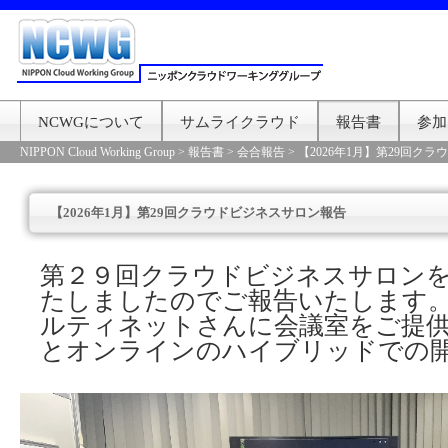
NCWGについて
サムライクラウド
報告書
参加
NIPPON Cloud Working Group
>
報告書
>
会合報告
>
【2026年1月】第29回ク
【2026年1月】第29回クラウドビジネスサロン報告
第２９回クラウドビジネスサロン
たしましたのでご報告いたします
ルティネットさんに会議室をご提
とオンラインのハイブリッドでの