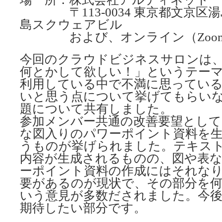
〒113-0034 東京都文京区湯
島スクウェアビル
および、オンライン（Zoo
今回のクラウドビジネスサロンは、
何とかして欲しい！」というテーマ
利用している中で不満に思ってい
いと思う点について挙げてもらいな
題について共有しました。
参加メンバー共通の改善要望として
な図入りのパワーポイント資料を
うものが挙げられました。テキス
内容が生成されるものの、図や表
ーポイント資料の作成にはそれな
要があるのが現状で、その部分を
いう意見が多数だされました。今後
期待したい部分です。