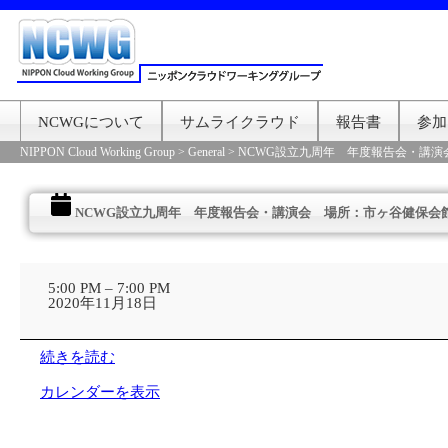
NCWGについて
サムライクラウド
報告書
参加
NIPPON Cloud Working Group
>
General
>
NCWG設立九周年 年度報告会・講演
NCWG設立九周年 年度報告会・講演会 場所：市ヶ谷健保会
NCWG
設
5:00 PM
–
7:00 PM
立
2020年11月18日
九
周
年
続きを読む
年
度
カレンダーを表示
報
告
会・
講