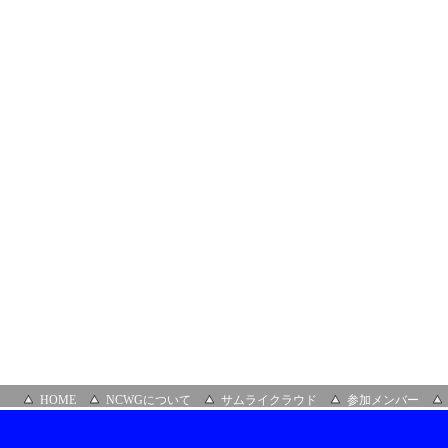
演
会
場
所：
市
ヶ
谷
健
保
会
館
HOME
NCWGについて
サムライクラウド
参加メンバー