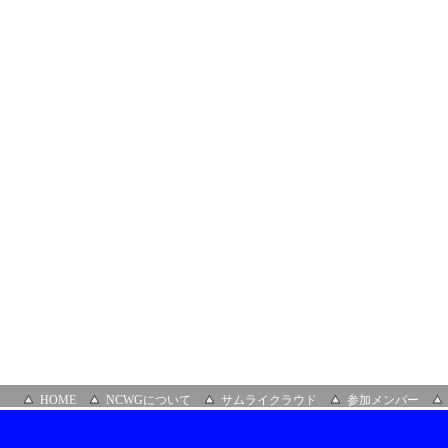
HOME
NCWGについて
サムライクラウド
参加メンバー