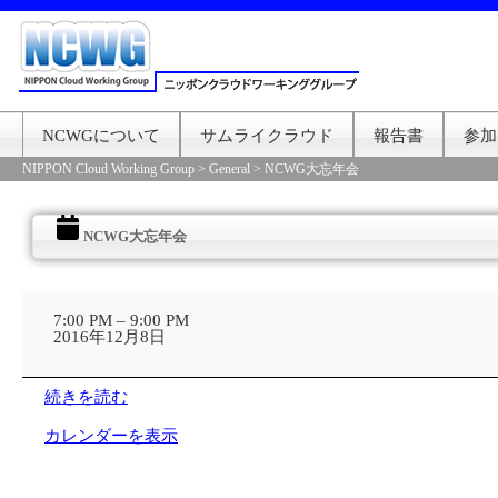
NCWGについて
サムライクラウド
報告書
参加
NIPPON Cloud Working Group
>
General
>
NCWG大忘年会
NCWG大忘年会
NCWG
大
7:00 PM
–
9:00 PM
忘
2016年12月8日
年
会
続きを読む
カレンダーを表示