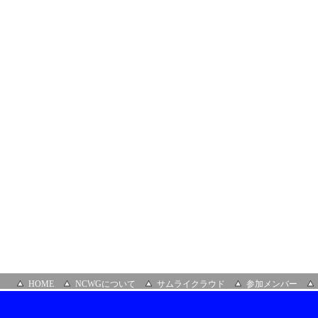
HOME
NCWGについて
サムライクラウド
参加メンバー