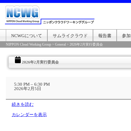
NCWGについて
サムライクラウド
報告書
参加
NIPPON Cloud Working Group
>
General
>
2026年2月実行委員会
2026年2月実行委員会
2026
年
5:30 PM
–
6:30 PM
2
2026年2月5日
月
実
行
続きを読む
委
員
カレンダーを表示
会