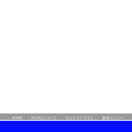
HOME
NCWGについて
サムライクラウド
参加メンバー