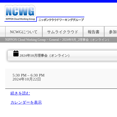
NCWGについて
サムライクラウド
報告書
参加
NIPPON Cloud Working Group
>
General
>
2024年9月_2理事会（オンライン）
2024年10月理事会（オンライン）
2024
年
5:30 PM
–
6:30 PM
10
2024年10月22日
月
理
事
続きを読む
会
（オ
カレンダーを表示
ン
ラ
イ
ン）