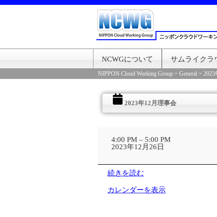
NCWGについて
サムライクラ
NIPPON Cloud Working Group
>
General
>
202
2023年12月理事会
2023
年
4:00 PM
–
5:00 PM
12
2023年12月26日
月
理
事
続きを読む
会
カレンダーを表示