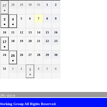
曜
曜
曜
曜
曜
曜
曜
2026
2026
2026
2026
2026
2026
28
29
30
31
1
2
2026
27
日
日
日
日
日
日
日
年
年
年
年
年
年
●
年
7
7
7
7
8
8
(1
7
2026
2026
2026
2026
2026
5
6
7
8
9
月
月
月
月
月
月
2026
2026
3
4
件
月
年
年
年
年
年
28
29
30
31
1
2
●
●
年
年
の
27
8
8
8
8
8
日
日
日
日
日
日
(1
(1
8
8
イ
2026
2026
2026
2026
2026
2026
2026
10
11
12
13
14
15
16
日
月
月
月
月
月
件
件
月
月
年
年
年
年
年
年
年
ベ
5
6
7
8
9
の
の
2026
2026
2026
2026
2026
2026
3
18
4
19
20
21
22
23
2026
17
8
8
8
8
8
8
8
日
日
日
日
日
ン
イ
イ
年
年
年
年
年
年
●
日
月
日
月
月
月
月
月
月
年
ト)
8
8
8
8
8
8
ベ
ベ
10
11
12
13
14
15
16
(1
8
2026
2026
2026
2026
2026
2026
24
26
27
28
29
30
月
月
月
月
月
月
2026
25
日
日
日
日
日
日
日
ン
ン
件
月
年
年
年
年
年
年
18
19
20
21
22
23
●
年
ト)
ト)
の
17
8
8
8
8
8
8
日
日
日
日
日
日
(1
8
イ
2026
2026
2026
2026
2026
2026
31
1
2
4
5
6
月
日
月
月
月
月
月
2026
3
件
月
年
年
年
年
年
年
ベ
24
26
27
28
29
30
●
年
の
25
8
9
9
9
9
9
日
日
日
日
日
日
ン
(1
9
イ
月
月
日
月
月
月
月
ト)
件
月
ベ
31
1
2
4
5
6
の
3
日
日
日
日
日
日
ン
お問い合わせ
イ
日
ト)
ベ
orking Group All Rights Reserved.
ン