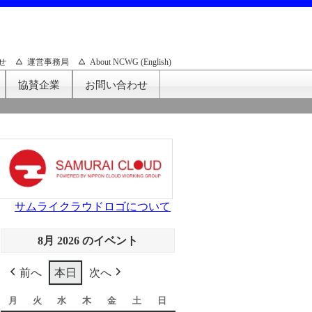
せ
運営事務局
About NCWG (English)
協賛企業
お問い合わせ
サムライクラウドロゴについて
8月 2026 のイベント
前へ
本日
次へ
月
月
火
火
水
水
木
木
金
金
土
土
日
日