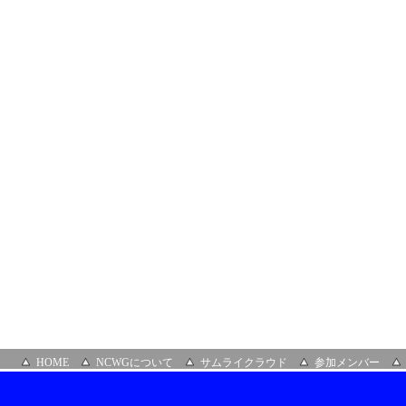
ラ
イ
ン）
HOME
NCWGについて
サムライクラウド
参加メンバー