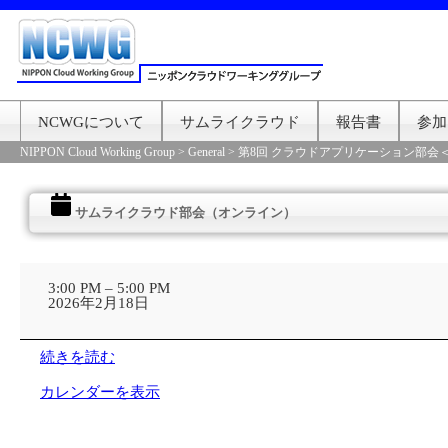
NCWGについて
サムライクラウド
報告書
参加
NIPPON Cloud Working Group
>
General
>
第8回 クラウドアプリケーション部会＜
サムライクラウド部会（オンライン）
サ
ム
3:00 PM
–
5:00 PM
ラ
2026年2月18日
イ
ク
ラ
続きを読む
ウ
ド
カレンダーを表示
部
会
（オ
ン