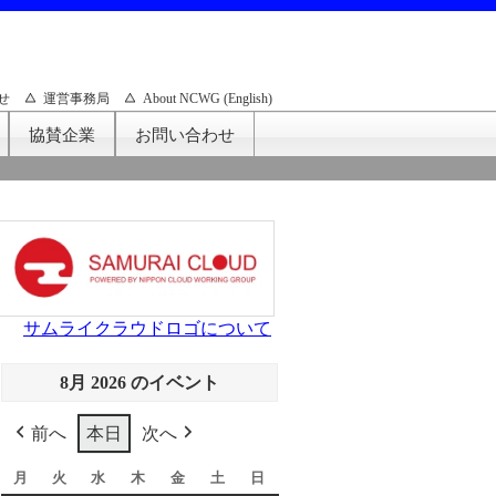
せ
運営事務局
About NCWG (English)
協賛企業
お問い合わせ
サムライクラウドロゴについて
8月 2026 のイベント
前へ
本日
次へ
月
月
火
火
水
水
木
木
金
金
土
土
日
日