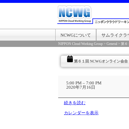
NCWGについて
サムライクラ
NIPPON Cloud Working Group
>
General
>
第６
第６１回 NCWGオンライン会合
第
６
5:00 PM
–
7:00 PM
１
2020年7月16日
回
NCWG
オ
続きを読む
ン
ラ
カレンダーを表示
イ
ン
会
合