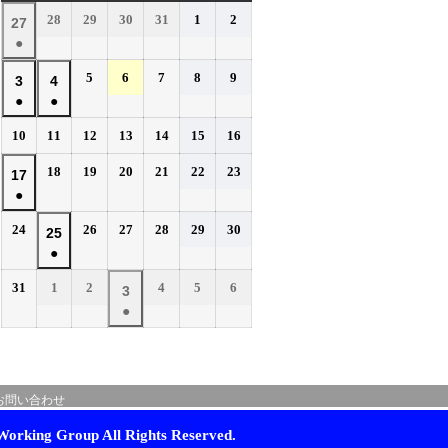
曜
曜
曜
曜
曜
曜
曜
2026
2026
2026
2026
2026
2026
28
29
30
31
1
2
2026
27
日
日
日
日
日
日
日
年
年
年
年
年
年
●
年
7
7
7
7
8
8
(1
7
2026
2026
2026
2026
2026
5
6
7
8
9
月
月
月
月
月
月
2026
2026
3
4
件
月
年
年
年
年
年
28
29
30
31
1
2
●
●
年
年
の
27
8
8
8
8
8
日
日
日
日
日
日
(1
(1
8
8
イ
2026
2026
2026
2026
2026
2026
2026
10
11
12
13
14
15
16
日
月
月
月
月
月
件
件
月
月
年
年
年
年
年
年
年
ベ
5
6
7
8
9
の
の
2026
2026
2026
2026
2026
2026
3
18
4
19
20
21
22
23
2026
17
8
8
8
8
8
8
8
日
日
日
日
日
ン
イ
イ
年
年
年
年
年
年
●
日
月
日
月
月
月
月
月
月
年
ト)
8
8
8
8
8
8
ベ
ベ
10
11
12
13
14
15
16
(1
8
2026
2026
2026
2026
2026
2026
24
26
27
28
29
30
月
月
月
月
月
月
2026
25
日
日
日
日
日
日
日
ン
ン
件
月
年
年
年
年
年
年
18
19
20
21
22
23
●
年
ト)
ト)
の
17
8
8
8
8
8
8
日
日
日
日
日
日
(1
8
イ
2026
2026
2026
2026
2026
2026
31
1
2
4
5
6
月
日
月
月
月
月
月
2026
3
件
月
年
年
年
年
年
年
ベ
24
26
27
28
29
30
●
年
の
25
8
9
9
9
9
9
日
日
日
日
日
日
ン
(1
9
イ
月
月
日
月
月
月
月
ト)
件
月
ベ
31
1
2
4
5
6
の
3
日
日
日
日
日
日
ン
お問い合わせ
イ
日
ト)
ベ
orking Group All Rights Reserved.
ン