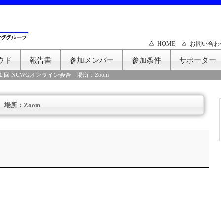
HOME
お問い合わ
ウド
報告書
参加メンバー
参加条件
サポーター
１回 NCWGオンライン会合 場所：Zoom
 場所：Zoom