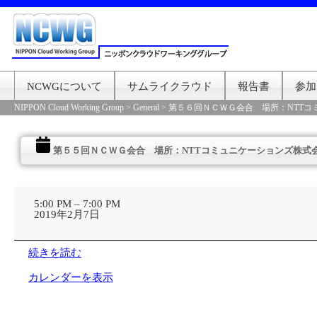
NCWGについて
サムライクラウド
報告書
参加
NIPPON Cloud Working Group
>
General
>
第５６回ＮＣＷＧ会合 場所：NTTコ
第５５回ＮＣＷＧ会合 場所：NTTコミュニケーションズ株式
第
５
5:00 PM
–
7:00 PM
５
2019年2月7日
回
Ｎ
Ｃ
続きを読む
Ｗ
Ｇ
カレンダーを表示
会
合
場
所：