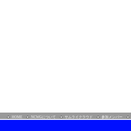
NTT
コ
ミ
ュ
ニ
ケ
ー
シ
ョ
ン
ズ
株
式
会
社
HOME
NCWGについて
サムライクラウド
参加メンバー