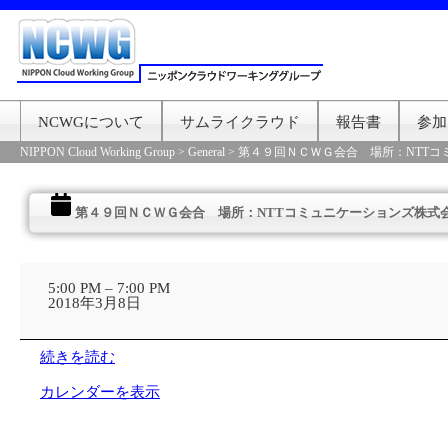
NCWGについて
サムライクラウド
報告書
参加
NIPPON Cloud Working Group
>
General
>
第４９回ＮＣＷＧ会合 場所：NTTコ
第４９回ＮＣＷＧ会合 場所：NTTコミュニケーションズ株式
第
４
5:00 PM
–
7:00 PM
９
2018年3月8日
回
Ｎ
Ｃ
続きを読む
Ｗ
Ｇ
カレンダーを表示
会
合
場
所：