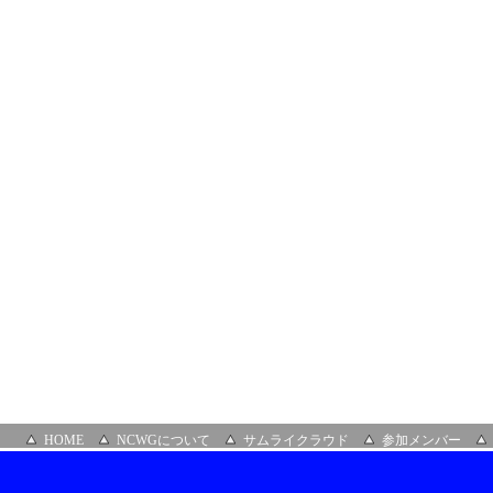
NTT
コ
ミ
ュ
ニ
ケ
ー
シ
ョ
ン
ズ
株
式
会
社
HOME
NCWGについて
サムライクラウド
参加メンバー