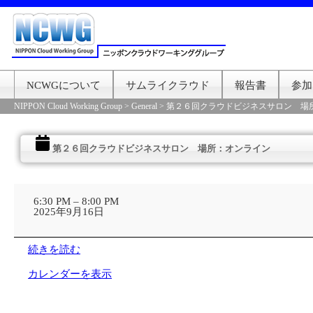
NCWGについて
サムライクラウド
報告書
参加
NIPPON Cloud Working Group
>
General
>
第２６回クラウドビジネスサロン 場
第２６回クラウドビジネスサロン 場所：オンライン
第
２
6:30 PM
–
8:00 PM
６
2025年9月16日
回
ク
ラ
続きを読む
ウ
ド
カレンダーを表示
ビ
ジ
ネ
ス