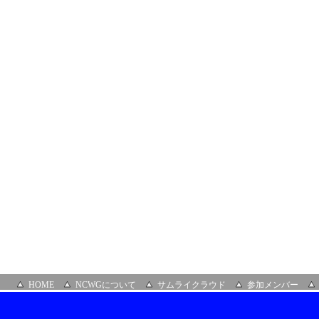
サ
ロ
ン
場
所：
オ
ン
ラ
イ
ン
HOME
NCWGについて
サムライクラウド
参加メンバー