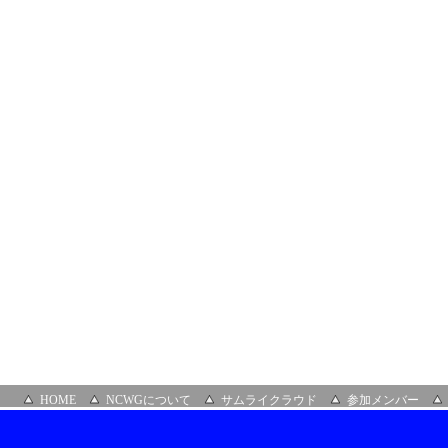
サ
ロ
ン
場
所：
オ
ン
ラ
イ
ン
HOME
NCWGについて
サムライクラウド
参加メンバー