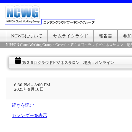
NCWGについて
サムライクラウド
報告書
参加
NIPPON Cloud Working Group
>
General
>
第２６回クラウドビジネスサロン 場
第２６回クラウドビジネスサロン 場所：オンライン
第
２
6:30 PM
–
8:00 PM
６
2025年9月16日
回
ク
ラ
続きを読む
ウ
ド
カレンダーを表示
ビ
ジ
ネ
ス