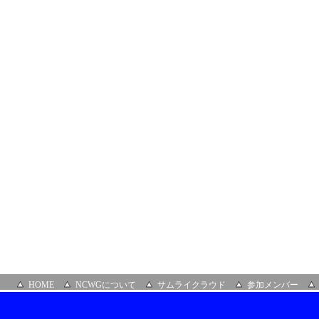
サ
ロ
ン
場
所：
オ
ン
ラ
イ
ン
HOME
NCWGについて
サムライクラウド
参加メンバー