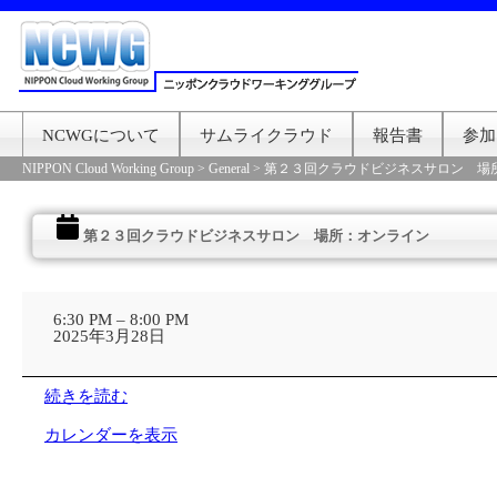
NCWGについて
サムライクラウド
報告書
参加
NIPPON Cloud Working Group
>
General
>
第２３回クラウドビジネスサロン 場
第２３回クラウドビジネスサロン 場所：オンライン
第
２
6:30 PM
–
8:00 PM
３
2025年3月28日
回
ク
ラ
続きを読む
ウ
ド
カレンダーを表示
ビ
ジ
ネ
ス