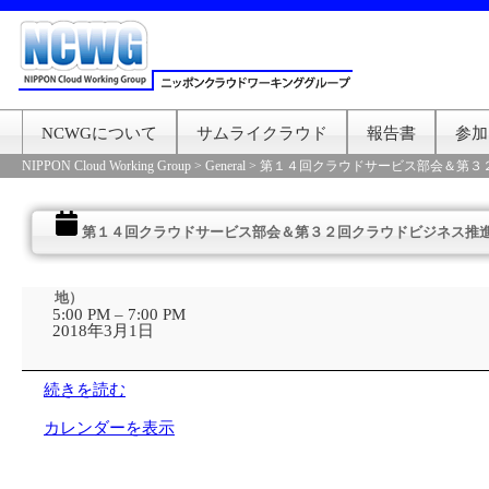
NCWGについて
サムライクラウド
報告書
参加
NIPPON Cloud Working Group
>
General
>
第１４回クラウドサービス部会＆第３
第１４回クラウドサービス部会＆第３２回クラウドビジネス推進
第
地）
１
5:00 PM
–
7:00 PM
４
2018年3月1日
回
ク
ラ
続きを読む
ウ
ド
カレンダーを表示
サ
ー
ビ
ス