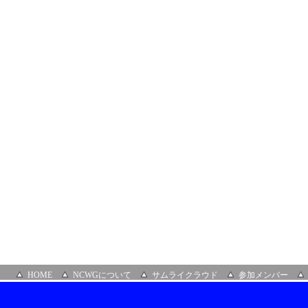
部
会
＆
第
３
２
回
ク
ラ
ウ
ド
ビ
ジ
ネ
ス
推
進
部
会
場
所：
NTT
ス
マ
ー
HOME
NCWGについて
サムライクラウド
参加メンバー
ト
コ
ネ