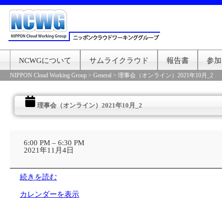
NCWGについて
サムライクラウド
報告書
参加
NIPPON Cloud Working Group
>
General
>
理事会（オンライン）2021年10月_2
理事会（オンライン）2021年10月_2
理
事
6:00 PM
–
6:30 PM
会
2021年11月4日
（オ
ン
ラ
続きを読む
イ
ン）
カレンダーを表示
2021
年
10
月