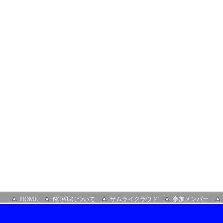
_2
HOME
NCWGについて
サムライクラウド
参加メンバー