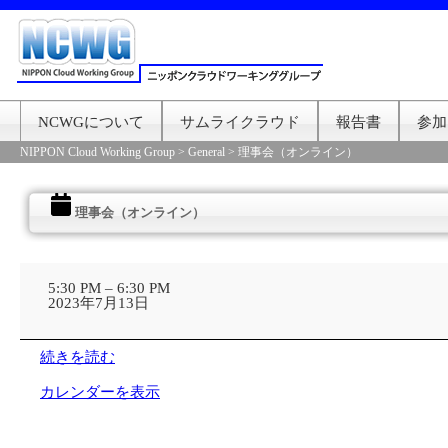
NCWGについて
サムライクラウド
報告書
参加
NIPPON Cloud Working Group
>
General
>
理事会（オンライン）
理事会（オンライン）
理
事
5:30 PM
–
6:30 PM
会
2023年7月13日
（オ
ン
ラ
続きを読む
イ
ン）
カレンダーを表示