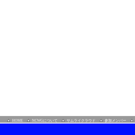
HOME
NCWGについて
サムライクラウド
参加メンバー